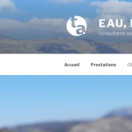
Aller
au
contenu
EAU,
principal
consultants i
Accueil
Prestations
Cl